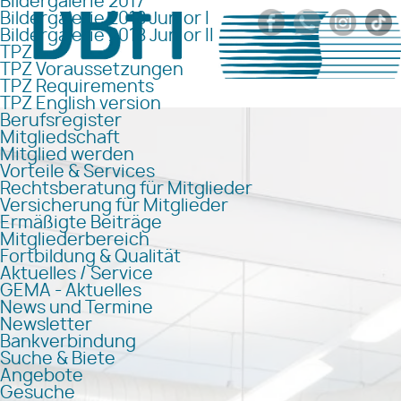
Bildergalerie 2017
Bildergalerie 2018 Junior I
Bildergalerie 2018 Junior II
TPZ
TPZ Voraussetzungen
TPZ Requirements
TPZ English version
Berufsregister
Mitgliedschaft
Mitglied werden
Vorteile & Services
Rechtsberatung für Mitglieder
Versicherung für Mitglieder
Ermäßigte Beiträge
Mitgliederbereich
Fortbildung & Qualität
Aktuelles / Service
GEMA - Aktuelles
News und Termine
Newsletter
Bankverbindung
Suche & Biete
Angebote
Gesuche