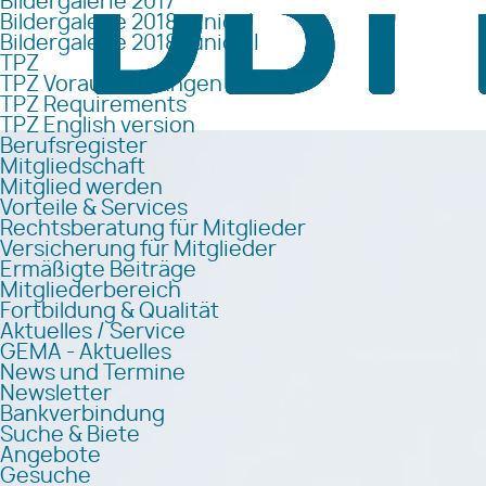
Bildergalerie 2017
Bildergalerie 2018 Junior I
Bildergalerie 2018 Junior II
TPZ
TPZ Voraussetzungen
TPZ Requirements
TPZ English version
Berufsregister
Mitgliedschaft
Mitglied werden
Vorteile & Services
Rechtsberatung für Mitglieder
Versicherung für Mitglieder
Ermäßigte Beiträge
Mitgliederbereich
Fortbildung & Qualität
Aktuelles / Service
GEMA - Aktuelles
News und Termine
Newsletter
Bankverbindung
Suche & Biete
Angebote
Gesuche