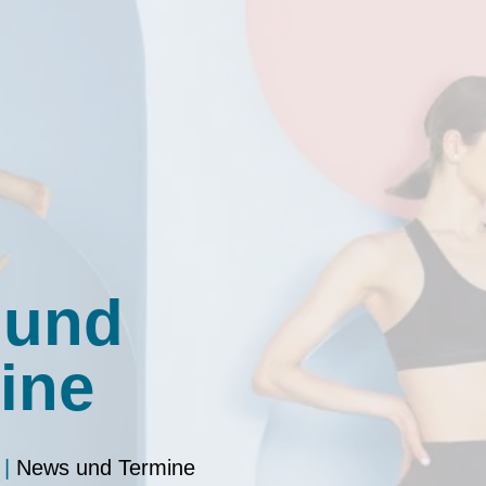
 und
ine
|
News und Termine