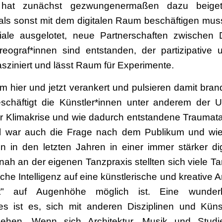
 hat zunächst gezwungenermaßen dazu beiget
ls sonst mit dem digitalen Raum beschäftigen musst
ale ausgelotet, neue Partnerschaften zwischen Di
ograf*innen sind entstanden, der partizipative 
fasziniert und lässt Raum für Experimente.
 im hier und jetzt verankert und pulsieren damit br
eschäftigt die Künstler*innen unter anderem der 
r Klimakrise und wie dadurch entstandene Traumata 
l war auch die Frage nach dem Publikum und wi
 in den letzten Jahren in einer immer stärker digi
ah an der eigenen Tanzpraxis stellten sich viele T
che Intelligenz auf eine künstlerische und kreative
t" auf Augenhöhe möglich ist. Eine wunder
es ist es, sich mit anderen Disziplinen und Kü
gehen. Wenn sich Architektur, Musik und Studi