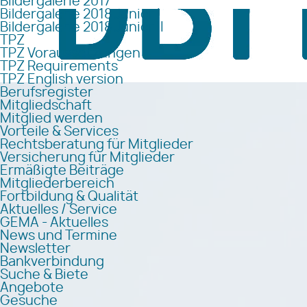
Bildergalerie 2017
Bildergalerie 2018 Junior I
Bildergalerie 2018 Junior II
TPZ
TPZ Voraussetzungen
TPZ Requirements
TPZ English version
Berufsregister
Mitgliedschaft
Mitglied werden
Vorteile & Services
Rechtsberatung für Mitglieder
Versicherung für Mitglieder
Ermäßigte Beiträge
Mitgliederbereich
Fortbildung & Qualität
Aktuelles / Service
GEMA - Aktuelles
News und Termine
Newsletter
Bankverbindung
Suche & Biete
Angebote
Gesuche