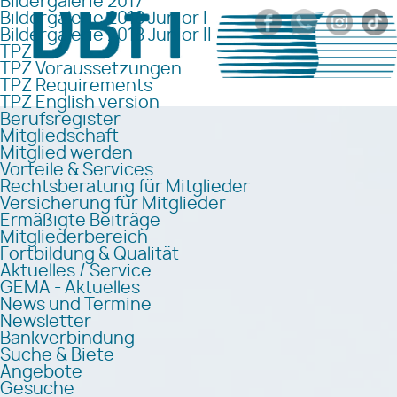
Bildergalerie 2017
Bildergalerie 2018 Junior I
Bildergalerie 2018 Junior II
TPZ
TPZ Voraussetzungen
TPZ Requirements
TPZ English version
Berufsregister
Mitgliedschaft
Mitglied werden
Vorteile & Services
Rechtsberatung für Mitglieder
Versicherung für Mitglieder
Ermäßigte Beiträge
Mitgliederbereich
Fortbildung & Qualität
Aktuelles / Service
GEMA - Aktuelles
News und Termine
Newsletter
Bankverbindung
Suche & Biete
Angebote
Gesuche