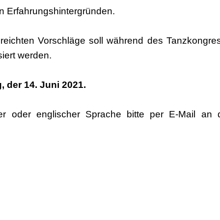
en Erfahrungshintergründen.
reichten Vorschläge soll während des Tanzkongre
siert werden.
g, der 14. Juni 2021.
er oder englischer Sprache bitte per E-Mail an d
aviciute@tanzkongress2022.de
l III vermerken.
is Mitte Juli 2021.
ten folgende Informationen beinhalten: