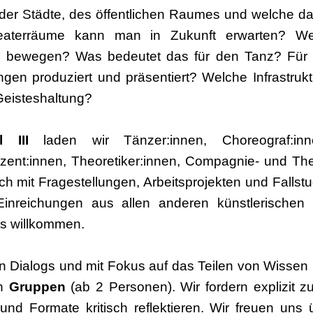
der Städte, des öffentlichen Raumes und welche 
aterräume kann man in Zukunft erwarten? Welc
 bewegen? Was bedeutet das für den Tanz? Für 
en produziert und präsentiert? Welche Infrastruktur
Geisteshaltung?
 III
laden wir Tänzer:innen, Choreograf:innen
ent:innen, Theoretiker:innen, Compagnie- und Thea
h mit Fragestellungen, Arbeitsprojekten und Fallstu
inreichungen aus allen anderen künstlerischen 
ls willkommen.
en Dialogs und mit Fokus auf das Teilen von Wissen
n
Gruppen
(ab 2 Personen). Wir fordern explizit z
nd Formate kritisch reflektieren. Wir freuen uns