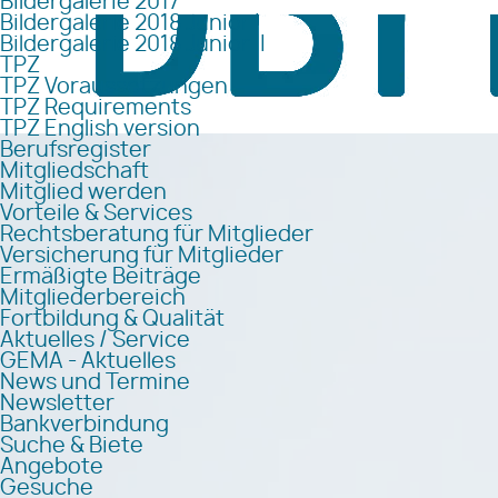
Bildergalerie 2017
Bildergalerie 2018 Junior I
Bildergalerie 2018 Junior II
TPZ
TPZ Voraussetzungen
TPZ Requirements
TPZ English version
Berufsregister
Mitgliedschaft
Mitglied werden
Vorteile & Services
Rechtsberatung für Mitglieder
Versicherung für Mitglieder
Ermäßigte Beiträge
Mitgliederbereich
Fortbildung & Qualität
Aktuelles / Service
GEMA - Aktuelles
News und Termine
Newsletter
Bankverbindung
Suche & Biete
Angebote
Gesuche