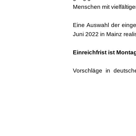
Menschen mit vielfältig
Eine Auswahl der einge
Juni 2022 in Mainz reali
Einreichfrist ist Monta
Vorschläge in deutsch
Gerbutavičiūtė:
igerbut
Bitte im Betreff Open Cal
Unser Feedback erfolgt b
Die Einreichungen soll