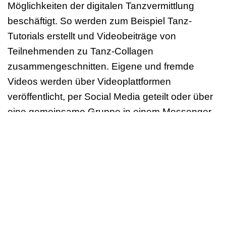
Möglichkeiten der digitalen Tanzvermittlung
beschäftigt. So werden zum Beispiel Tanz-
Tutorials erstellt und Videobeiträge von
Teilnehmenden zu Tanz-Collagen
zusammengeschnitten. Eigene und fremde
Videos werden über Videoplattformen
veröffentlicht, per Social Media geteilt oder über
eine gemeinsame Gruppe in einem Messenger
wie WhatsApp verschickt. Und unterschwellig
schwingt häufig die Frage mit: „Habe ich in
rechtlicher Hinsicht alles richtig gemacht?“
In zwei Fortbildungen werden die gängigen
rechtlichen Fragen rund um das Erstellen,
Veröffentlichen und Teilen von Medieninhalten
sowie die Nutzung von Videoplattformen und