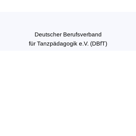
Deutscher Berufsverband
für Tanzpädagogik e.V. (DBfT)
Hansastr. 72
44137 Dortmund
Tel: +49(0)231-54502010
geschaeftsstelle@dbft.de
www.dbft.de