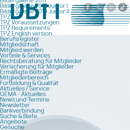
Bildergalerie 2017
Bildergalerie 2018 Junior I
Bildergalerie 2018 Junior II
TPZ
TPZ Voraussetzungen
TPZ Requirements
TPZ English version
Berufsregister
Mitgliedschaft
Mitglied werden
Vorteile & Services
Rechtsberatung für Mitglieder
Versicherung für Mitglieder
Ermäßigte Beiträge
Mitgliederbereich
Fortbildung & Qualität
Aktuelles / Service
GEMA - Aktuelles
News und Termine
Newsletter
Bankverbindung
Suche & Biete
Angebote
Gesuche