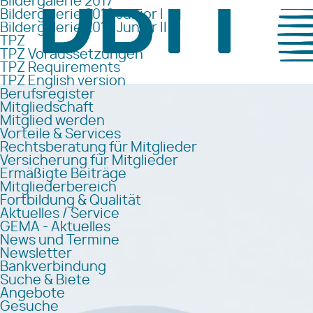
Bildergalerie 2017
Bildergalerie 2018 Junior I
Bildergalerie 2018 Junior II
TPZ
TPZ Voraussetzungen
TPZ Requirements
TPZ English version
Berufsregister
Mitgliedschaft
Mitglied werden
Vorteile & Services
Rechtsberatung für Mitglieder
Versicherung für Mitglieder
Ermäßigte Beiträge
Mitgliederbereich
Fortbildung & Qualität
Aktuelles / Service
GEMA - Aktuelles
News und Termine
Newsletter
Bankverbindung
Suche & Biete
Angebote
Gesuche