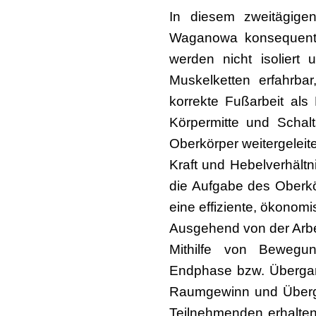
In diesem zweitägig
Waganowa konsequent a
werden nicht isoliert
Muskelketten erfahrba
korrekte Fußarbeit al
Körpermitte und Schalt
Oberkörper weitergeleit
Kraft und Hebelverhältn
die Aufgabe des Oberkö
eine effiziente, ökono
Ausgehend von der Arbei
Mithilfe von Bewegu
Endphase bzw. Übergan
Raumgewinn und Übergä
Teilnehmenden erhalten