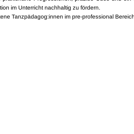
on im Unterricht nachhaltig zu fördern.
ttene Tanzpädagog:innen im pre-professional Bereich
um in den Niederlanden tanzte Justo Moret in ve
den als auch in Deutschland, u.a. mit Choreografen
Jirí Kylián, Xin Peng Wang, Henrietta Horn, Chr
dagogik des Klassischen Tanzes und Sportwissensc
 des JugendTanzTheater des Ballett Dortmund u
oduktionen, in denen alle Tanzstile und -te
astierte als Ballettmeister, Probeleiter und chore