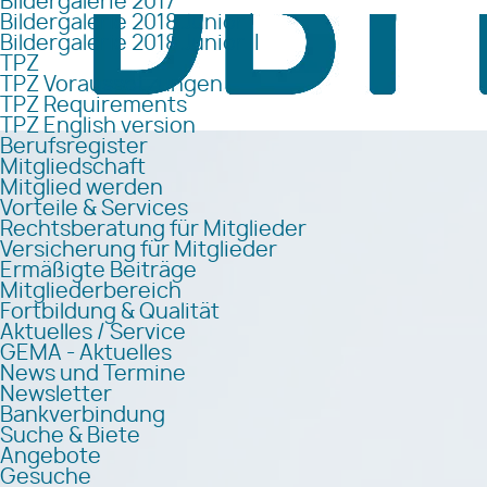
Bildergalerie 2017
Bildergalerie 2018 Junior I
Bildergalerie 2018 Junior II
TPZ
TPZ Voraussetzungen
TPZ Requirements
TPZ English version
Berufsregister
Mitgliedschaft
Mitglied werden
Vorteile & Services
Rechtsberatung für Mitglieder
Versicherung für Mitglieder
Ermäßigte Beiträge
Mitgliederbereich
Fortbildung & Qualität
Aktuelles / Service
GEMA - Aktuelles
News und Termine
Newsletter
Bankverbindung
Suche & Biete
Angebote
Gesuche