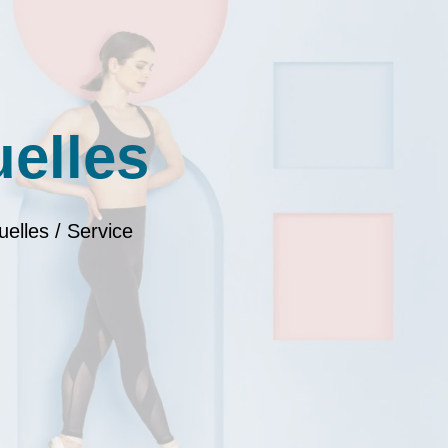
uelles
uelles / Service