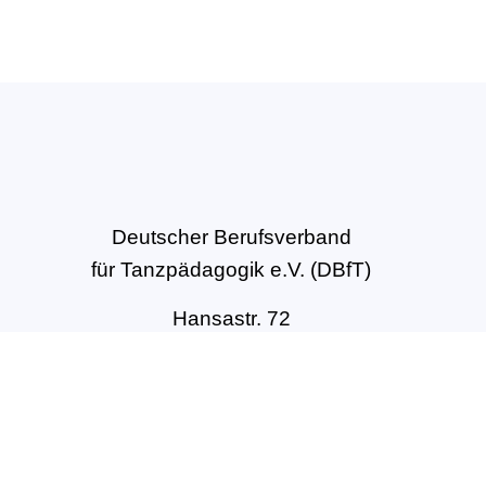
Deutscher Berufsverband
für Tanzpädagogik e.V. (DBfT)
Hansastr. 72
44137 Dortmund
Tel: +49(0)231-54502010
geschaeftsstelle@dbft.de
www.dbft.de