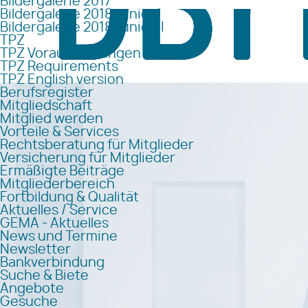
Bildergalerie 2017
Bildergalerie 2018 Junior I
Bildergalerie 2018 Junior II
TPZ
TPZ Voraussetzungen
TPZ Requirements
TPZ English version
Berufsregister
Mitgliedschaft
Mitglied werden
Vorteile & Services
Rechtsberatung für Mitglieder
Versicherung für Mitglieder
Ermäßigte Beiträge
Mitgliederbereich
Fortbildung & Qualität
Aktuelles / Service
GEMA - Aktuelles
News und Termine
Newsletter
Bankverbindung
Suche & Biete
Angebote
Gesuche