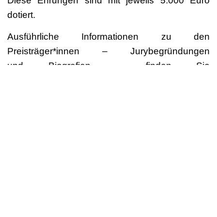
Diese Ehrungen sind mit jeweils 5.000 Euro
dotiert.
Ausführliche Informationen zu den
Preisträger*innen – Jurybegründungen
und Biografien – finden Sie
im
Pressebereich
(
Fotos
)
Begleitend zur Tanz-Gala richtet der
Dachverband Tanz Deutschland vom 21. bis 23.
Oktober 2021 auf PACT Zollverein in Essen, das
Symposium „POSITIONEN: TANZ#4 Zugänge
schaffen – Diversität“ aus.
Aktuelle Informationen werden zeitnah unter
www.deutschertanzpreis.de
veröffentlicht.