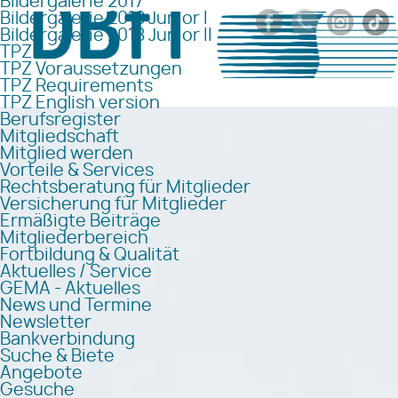
Bildergalerie 2017
Bildergalerie 2018 Junior I
Bildergalerie 2018 Junior II
TPZ
TPZ Voraussetzungen
TPZ Requirements
TPZ English version
Berufsregister
Mitgliedschaft
Mitglied werden
Vorteile & Services
Rechtsberatung für Mitglieder
Versicherung für Mitglieder
Ermäßigte Beiträge
Mitgliederbereich
Fortbildung & Qualität
Aktuelles / Service
GEMA - Aktuelles
News und Termine
Newsletter
Bankverbindung
Suche & Biete
Angebote
Gesuche