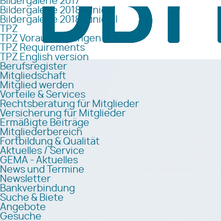
Bildergalerie 2017
Bildergalerie 2018 Junior I
Bildergalerie 2018 Junior II
TPZ
TPZ Voraussetzungen
TPZ Requirements
TPZ English version
Berufsregister
Mitgliedschaft
Mitglied werden
Vorteile & Services
Rechtsberatung für Mitglieder
Versicherung für Mitglieder
Ermäßigte Beiträge
Mitgliederbereich
Fortbildung & Qualität
Aktuelles / Service
GEMA - Aktuelles
News und Termine
Newsletter
Bankverbindung
Suche & Biete
Angebote
Gesuche