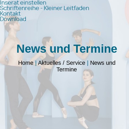
Inserat einstellen
Schriftenreihe - Kleiner Leitfaden
Kontakt
Download
News und Termine
Home
|
Aktuelles / Service
|
News und
Termine