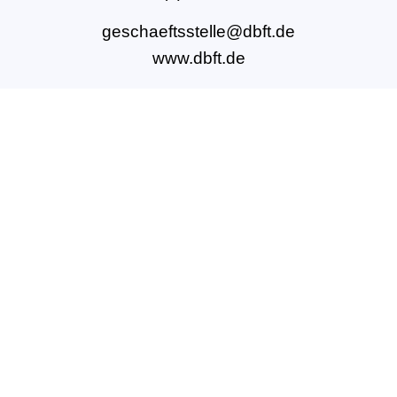
geschaeftsstelle@dbft.de
www.dbft.de
Über uns
Unsere Ziele
Fort- und Weiterbildungen