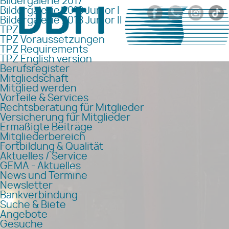
Bildergalerie 2017
Bildergalerie 2018 Junior I
Bildergalerie 2018 Junior II
TPZ
TPZ Voraussetzungen
TPZ Requirements
TPZ English version
Berufsregister
Mitgliedschaft
Mitglied werden
Vorteile & Services
Rechtsberatung für Mitglieder
Versicherung für Mitglieder
Ermäßigte Beiträge
Mitgliederbereich
Fortbildung & Qualität
Aktuelles / Service
GEMA - Aktuelles
News und Termine
Newsletter
Bankverbindung
Suche & Biete
Angebote
Gesuche