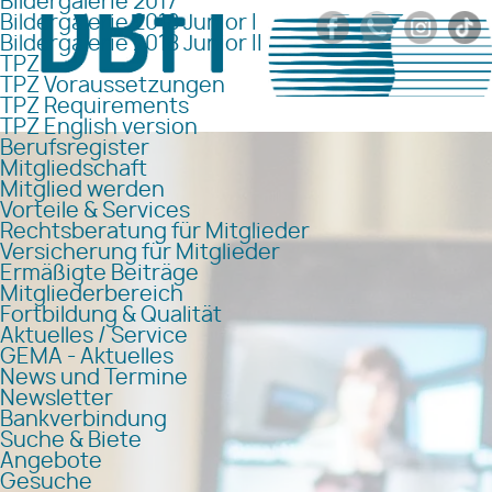
Bildergalerie 2017
Bildergalerie 2018 Junior I
Bildergalerie 2018 Junior II
TPZ
TPZ Voraussetzungen
TPZ Requirements
TPZ English version
Berufsregister
Mitgliedschaft
Mitglied werden
Vorteile & Services
Rechtsberatung für Mitglieder
Versicherung für Mitglieder
Ermäßigte Beiträge
Mitgliederbereich
Fortbildung & Qualität
Aktuelles / Service
GEMA - Aktuelles
News und Termine
Newsletter
Bankverbindung
Suche & Biete
Angebote
Gesuche