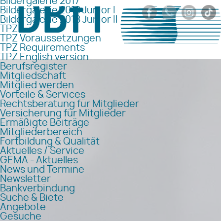
Bildergalerie 2017
Bildergalerie 2018 Junior I
Bildergalerie 2018 Junior II
TPZ
TPZ Voraussetzungen
TPZ Requirements
TPZ English version
Berufsregister
Mitgliedschaft
Mitglied werden
Vorteile & Services
Rechtsberatung für Mitglieder
Versicherung für Mitglieder
Ermäßigte Beiträge
Mitgliederbereich
Fortbildung & Qualität
Aktuelles / Service
GEMA - Aktuelles
News und Termine
Newsletter
Bankverbindung
Suche & Biete
Angebote
Gesuche