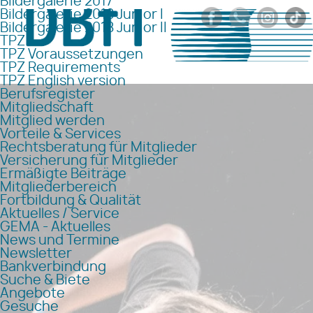
Bildergalerie 2017
Bildergalerie 2018 Junior I
Bildergalerie 2018 Junior II
TPZ
TPZ Voraussetzungen
TPZ Requirements
TPZ English version
Berufsregister
Mitgliedschaft
Mitglied werden
Vorteile & Services
Rechtsberatung für Mitglieder
Versicherung für Mitglieder
Ermäßigte Beiträge
Mitgliederbereich
Fortbildung & Qualität
Aktuelles / Service
GEMA - Aktuelles
News und Termine
Newsletter
Bankverbindung
Suche & Biete
Angebote
Gesuche