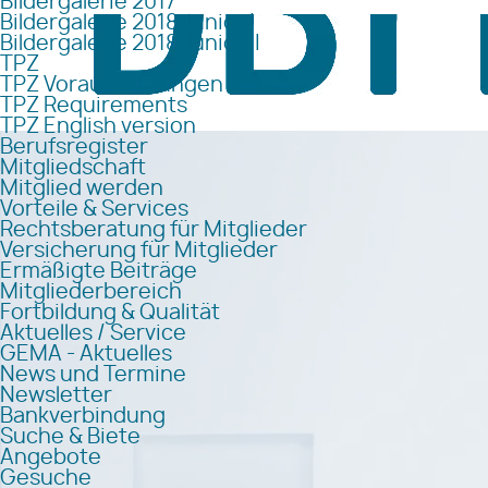
Bildergalerie 2017
Bildergalerie 2018 Junior I
Bildergalerie 2018 Junior II
TPZ
TPZ Voraussetzungen
TPZ Requirements
TPZ English version
Berufsregister
Mitgliedschaft
Mitglied werden
Vorteile & Services
Rechtsberatung für Mitglieder
Versicherung für Mitglieder
Ermäßigte Beiträge
Mitgliederbereich
Fortbildung & Qualität
Aktuelles / Service
GEMA - Aktuelles
News und Termine
Newsletter
Bankverbindung
Suche & Biete
Angebote
Gesuche