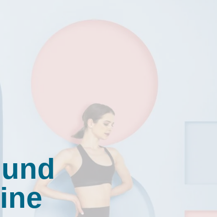
 und
ine