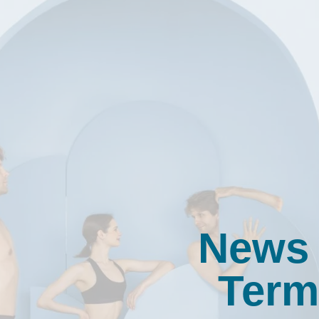
News
Term