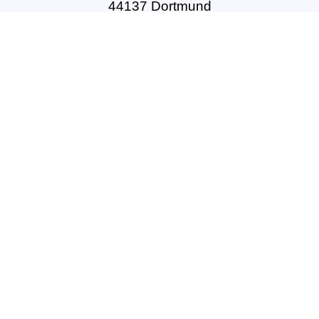
44137 Dortmund
Tel: +49(0)231-54502010
geschaeftsstelle@dbft.de
www.dbft.de
Über uns
Unsere Ziele