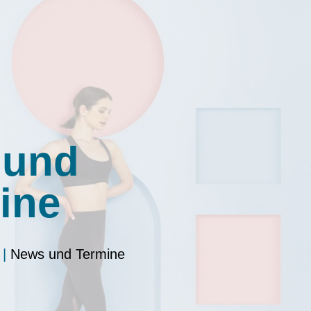
 und
ine
|
News und Termine