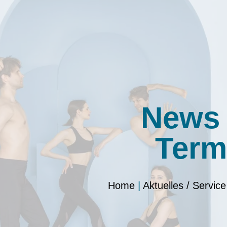
News
Term
Home
|
Aktuelles / Service