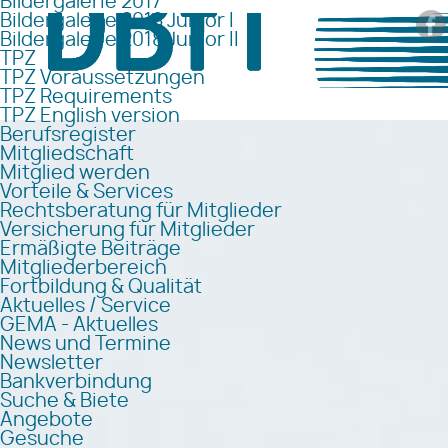
Bildergalerie 2017
Bildergalerie 2018 Junior I
Bildergalerie 2018 Junior II
TPZ
TPZ Voraussetzungen
TPZ Requirements
TPZ English version
Berufsregister
Mitgliedschaft
Mitglied werden
Vorteile & Services
Rechtsberatung für Mitglieder
Versicherung für Mitglieder
Ermäßigte Beiträge
Mitgliederbereich
Fortbildung & Qualität
Aktuelles / Service
GEMA - Aktuelles
News und Termine
Newsletter
Bankverbindung
Suche & Biete
Angebote
Gesuche