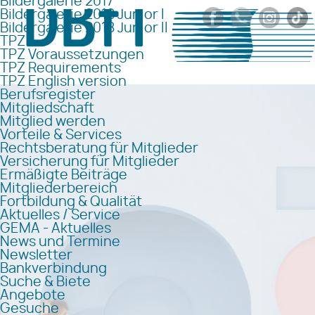
Bildergalerie 2017
Bildergalerie 2018 Junior I
Bildergalerie 2018 Junior II
TPZ
TPZ Voraussetzungen
TPZ Requirements
TPZ English version
Berufsregister
Mitgliedschaft
Mitglied werden
Vorteile & Services
Rechtsberatung für Mitglieder
Versicherung für Mitglieder
Ermäßigte Beiträge
Mitgliederbereich
Fortbildung & Qualität
Aktuelles / Service
GEMA - Aktuelles
News und Termine
Newsletter
Bankverbindung
Suche & Biete
Angebote
Gesuche