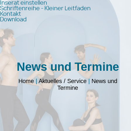
Inserat einstellen
Schriftenreihe - Kleiner Leitfaden
Kontakt
Download
News und Termine
Home
|
Aktuelles / Service
|
News und
Termine