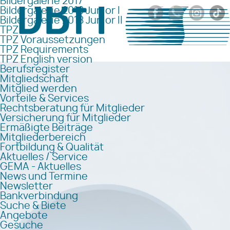
Bildergalerie 2017
Bildergalerie 2018 Junior I
Bildergalerie 2018 Junior II
TPZ
TPZ Voraussetzungen
TPZ Requirements
TPZ English version
Berufsregister
Mitgliedschaft
Mitglied werden
Vorteile & Services
Rechtsberatung für Mitglieder
Versicherung für Mitglieder
Ermäßigte Beiträge
Mitgliederbereich
Fortbildung & Qualität
Aktuelles / Service
GEMA - Aktuelles
News und Termine
Newsletter
Bankverbindung
Suche & Biete
Angebote
Gesuche