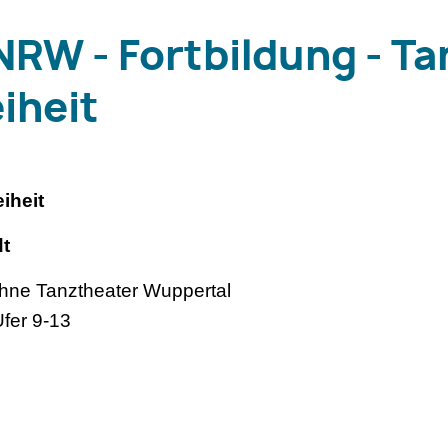
NRW - Fortbildung - Ta
iheit
iheit
t
ühne Tanztheater Wuppertal
Ufer 9-13