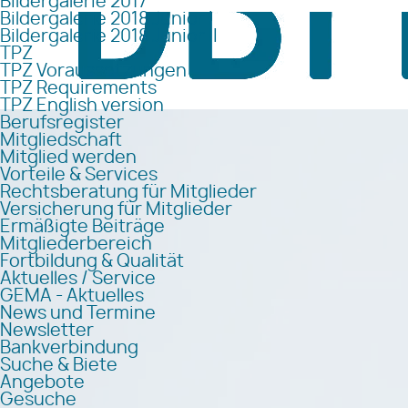
Bildergalerie 2017
Bildergalerie 2018 Junior I
Bildergalerie 2018 Junior II
TPZ
TPZ Voraussetzungen
TPZ Requirements
TPZ English version
Berufsregister
Mitgliedschaft
Mitglied werden
Vorteile & Services
Rechtsberatung für Mitglieder
Versicherung für Mitglieder
Ermäßigte Beiträge
Mitgliederbereich
Fortbildung & Qualität
Aktuelles / Service
GEMA - Aktuelles
News und Termine
Newsletter
Bankverbindung
Suche & Biete
Angebote
Gesuche