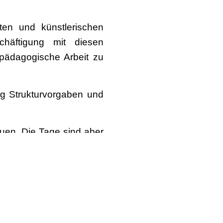
ten und künstlerischen
chäftigung mit diesen
pädagogische Arbeit zu
ig Strukturvorgaben und
auen. Die Tage sind aber
n den 90er Jahren an der
g Hochschule in Essen
rk Sieczkarek Company,
 Stipendien (DAAD NYC)