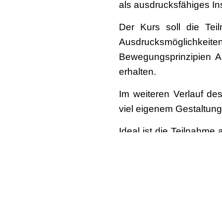
als ausdrucksfähiges In
Der Kurs soll die Tei
Ausdrucksmöglichkeit
Bewegungsprinzipien A
erhalten.
Im weiteren Verlauf de
viel eigenem Gestaltung
Ideal ist die Teilnahme
auch einzeln buchbar.
Franko Schmidt
arbeit
Schule für Tanztheat
studierte. Er tanzte 
Essen) und im Ausland