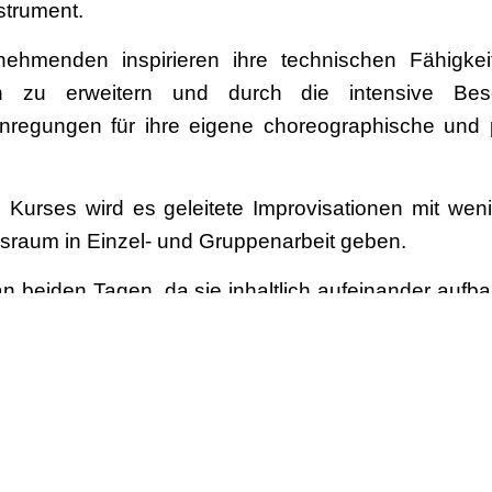
strument.
lnehmenden inspirieren ihre technischen Fähigkei
en zu erweitern und durch die intensive Bes
nregungen für ihre eigene choreographische und 
s Kurses wird es geleitete Improvisationen mit wen
sraum in Einzel- und Gruppenarbeit geben.
 an beiden Tagen, da sie inhaltlich aufeinander aufb
ete sechs Jahre als gelernter Koch, bevor er Tanz i
er/Bernd Kühn in Hamburg und an der Folkwan
in verschiedenen Companien in Deutschland (Ma
 (Limón Dance Company in New York). Er erhielt