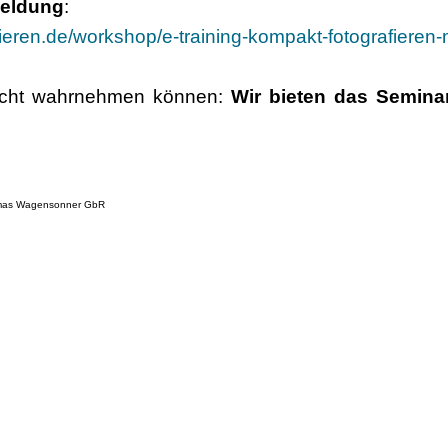
meldung
:
zieren.de/workshop/e-training-kompakt-fotografiere
nicht wahrnehmen können:
Wir bieten das Semina
homas Wagensonner GbR