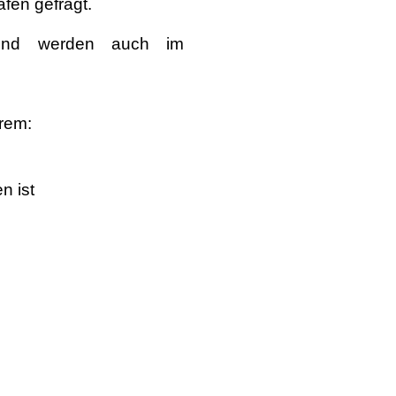
fen gefragt.
t und werden auch im
rem:
n ist