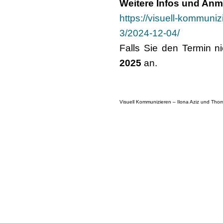
Weitere Infos und An
https://visuell-kommuni
3/2024-12-04/
Falls Sie den Termin 
2025
an.
Visuell Kommunizieren – Ilona Aziz und T
Lerchenstraße 28a
22767 Hamburg
Tel.: +49 40 / 22 82 15 33
Mobil: +49 176 / 55 50 04 77
E-Mail:
info@visuell-kommunizieren.de