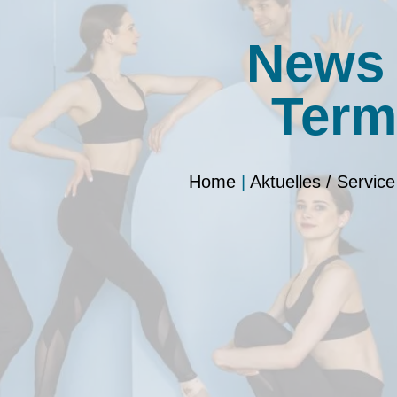
News
Term
Home
|
Aktuelles / Service