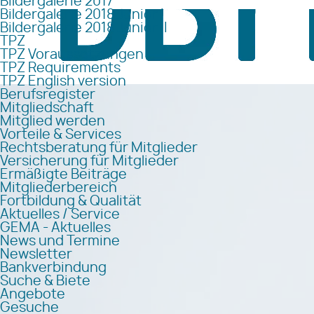
Bildergalerie 2017
Bildergalerie 2018 Junior I
Bildergalerie 2018 Junior II
TPZ
TPZ Voraussetzungen
TPZ Requirements
TPZ English version
Berufsregister
Mitgliedschaft
Mitglied werden
Vorteile & Services
Rechtsberatung für Mitglieder
Versicherung für Mitglieder
Ermäßigte Beiträge
Mitgliederbereich
Fortbildung & Qualität
Aktuelles / Service
GEMA - Aktuelles
News und Termine
Newsletter
Bankverbindung
Suche & Biete
Angebote
Gesuche