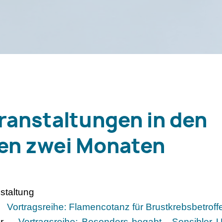
ranstaltungen in den
n zwei Monaten
taltung
hr
Vortragsreihe: Flamencotanz für Brustkrebsbetroff
 Uhr
Vortragsreihe: Besonders begabt - Sensibler 