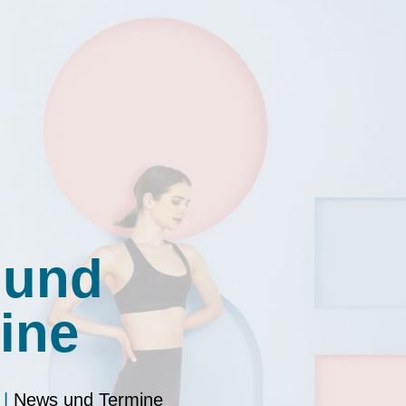
 und
ine
|
News und Termine