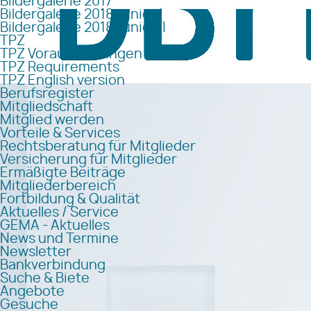
Bildergalerie 2017
Bildergalerie 2018 Junior I
Bildergalerie 2018 Junior II
TPZ
TPZ Voraussetzungen
TPZ Requirements
TPZ English version
Berufsregister
Mitgliedschaft
Mitglied werden
Vorteile & Services
Rechtsberatung für Mitglieder
Versicherung für Mitglieder
Ermäßigte Beiträge
Mitgliederbereich
Fortbildung & Qualität
Aktuelles / Service
GEMA - Aktuelles
News und Termine
Newsletter
Bankverbindung
Suche & Biete
Angebote
Gesuche