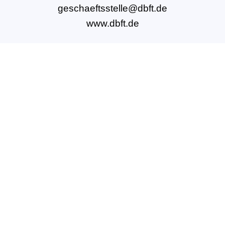
geschaeftsstelle@dbft.de
www.dbft.de
Über uns
Unsere Ziele
Fort- und Weiterbildungen
News & Projekte