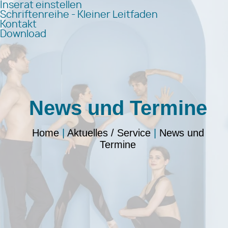
Inserat einstellen
Schriftenreihe - Kleiner Leitfaden
Kontakt
Download
News und Termine
Home
|
Aktuelles / Service
|
News und
Termine