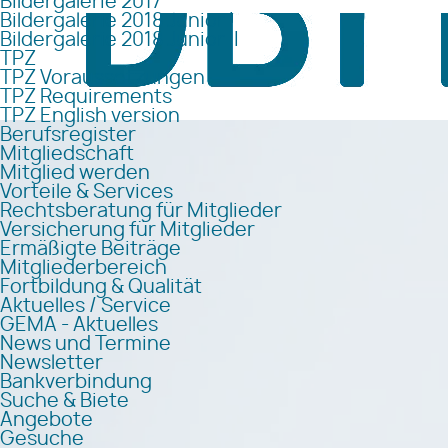
Bildergalerie 2017
Bildergalerie 2018 Junior I
Bildergalerie 2018 Junior II
TPZ
TPZ Voraussetzungen
TPZ Requirements
TPZ English version
Berufsregister
Mitgliedschaft
Mitglied werden
Vorteile & Services
Rechtsberatung für Mitglieder
Versicherung für Mitglieder
Ermäßigte Beiträge
Mitgliederbereich
Fortbildung & Qualität
Aktuelles / Service
GEMA - Aktuelles
News und Termine
Newsletter
Bankverbindung
Suche & Biete
Angebote
Gesuche