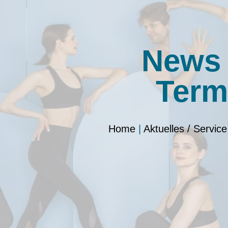
News
Term
Home
|
Aktuelles / Service