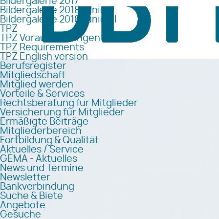
Bildergalerie 2017
Bildergalerie 2018 Junior I
Bildergalerie 2018 Junior II
TPZ
TPZ Voraussetzungen
TPZ Requirements
TPZ English version
Berufsregister
Mitgliedschaft
Mitglied werden
Vorteile & Services
Rechtsberatung für Mitglieder
Versicherung für Mitglieder
Ermäßigte Beiträge
Mitgliederbereich
Fortbildung & Qualität
Aktuelles / Service
GEMA - Aktuelles
News und Termine
Newsletter
Bankverbindung
Suche & Biete
Angebote
Gesuche