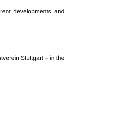
urrent developments and
erein Stuttgart – in the
F DANCE MEDIATION
Choreografie | Tanzplan