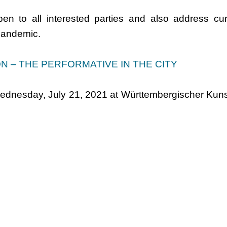
pen to all interested parties and also address c
 pandemic.
ION – THE PERFORMATIVE IN THE CITY
dnesday, July 21, 2021 at Württembergischer Kunstv
 DISTANCING AS A COLLABORATIVE METHOD O
nd Saturday, October 2nd 2021 at K3 - Zentrum für 