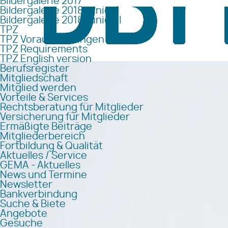
Bildergalerie 2017
Bildergalerie 2018 Junior I
Bildergalerie 2018 Junior II
TPZ
TPZ Voraussetzungen
TPZ Requirements
TPZ English version
Berufsregister
Mitgliedschaft
Mitglied werden
Vorteile & Services
Rechtsberatung für Mitglieder
Versicherung für Mitglieder
Ermäßigte Beiträge
Mitgliederbereich
Fortbildung & Qualität
Aktuelles / Service
GEMA - Aktuelles
News und Termine
Newsletter
Bankverbindung
Suche & Biete
Angebote
Gesuche