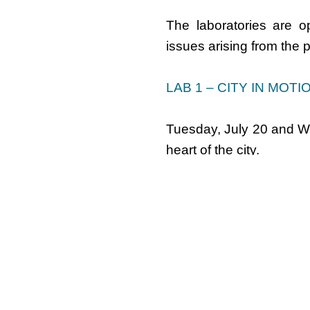
The laboratories are o
issues arising from the
LAB 1 – CITY IN MOT
Tuesday, July 20 and We
heart of the city.
LABOR 2 – PHYSICAL
Friday, October 1st, a
Hamburg
_______