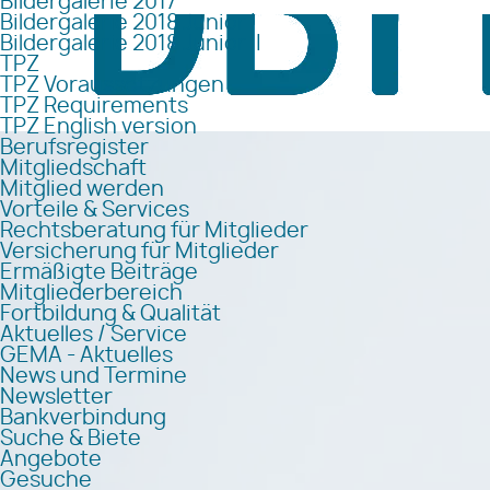
Bildergalerie 2017
Bildergalerie 2018 Junior I
Bildergalerie 2018 Junior II
TPZ
TPZ Voraussetzungen
TPZ Requirements
TPZ English version
Berufsregister
Mitgliedschaft
Mitglied werden
Vorteile & Services
Rechtsberatung für Mitglieder
Versicherung für Mitglieder
Ermäßigte Beiträge
Mitgliederbereich
Fortbildung & Qualität
Aktuelles / Service
GEMA - Aktuelles
News und Termine
Newsletter
Bankverbindung
Suche & Biete
Angebote
Gesuche