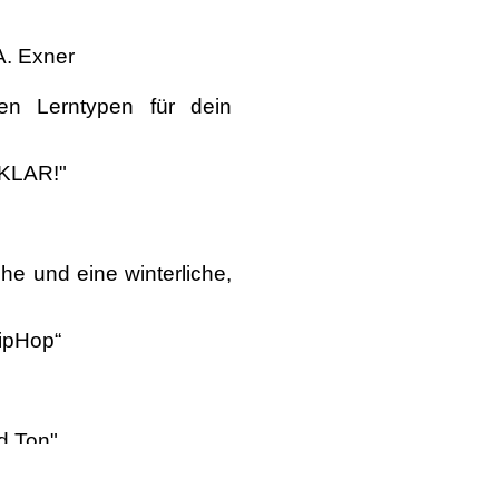
A. Exner
en Lerntypen für dein
ZKLAR!"
he und eine winterliche,
HipHop“
d Ton"