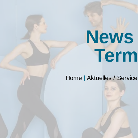
News
Term
Home
|
Aktuelles / Service