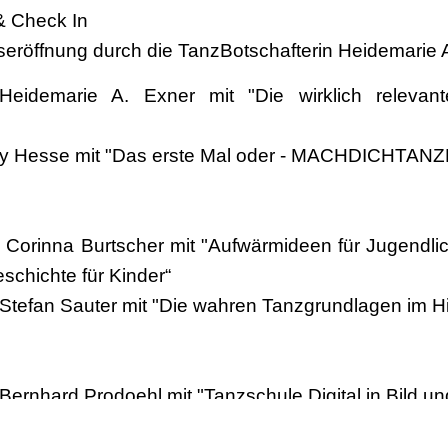
 & Check In
seröffnung durch die TanzBotschafterin Heidemarie 
idemarie A. Exner mit "Die wirklich relevant
by Hesse mit "Das erste Mal oder - MACHDICHTAN
Corinna Burtscher mit "Aufwärmideen für Jugendlic
chichte für Kinder“
 Stefan Sauter mit "Die wahren Tanzgrundlagen im 
Bernhard Prodoehl mit "Tanzschule Digital in Bild un
Gitte Wax mit "Der unsichtbare Tanz"