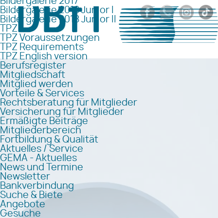
Bildergalerie 2017
Bildergalerie 2018 Junior I
Bildergalerie 2018 Junior II
TPZ
TPZ Voraussetzungen
TPZ Requirements
TPZ English version
Berufsregister
Mitgliedschaft
Mitglied werden
Vorteile & Services
Rechtsberatung für Mitglieder
Versicherung für Mitglieder
Ermäßigte Beiträge
Mitgliederbereich
Fortbildung & Qualität
Aktuelles / Service
GEMA - Aktuelles
News und Termine
Newsletter
Bankverbindung
Suche & Biete
Angebote
Gesuche