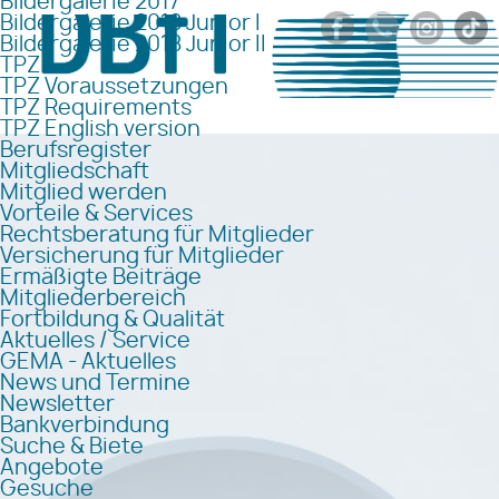
Bildergalerie 2017
Bildergalerie 2018 Junior I
Bildergalerie 2018 Junior II
TPZ
TPZ Voraussetzungen
TPZ Requirements
TPZ English version
Berufsregister
Mitgliedschaft
Mitglied werden
Vorteile & Services
Rechtsberatung für Mitglieder
Versicherung für Mitglieder
Ermäßigte Beiträge
Mitgliederbereich
Fortbildung & Qualität
Aktuelles / Service
GEMA - Aktuelles
News und Termine
Newsletter
Bankverbindung
Suche & Biete
Angebote
Gesuche