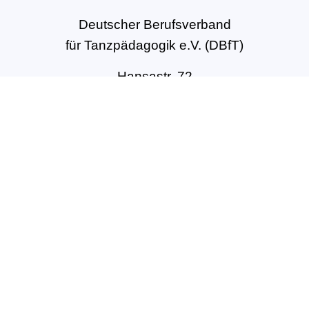
Deutscher Berufsverband
für Tanzpädagogik e.V. (DBfT)
Hansastr. 72
44137 Dortmund
Tel: +49(0)231-54502010
geschaeftsstelle@dbft.de
www.dbft.de