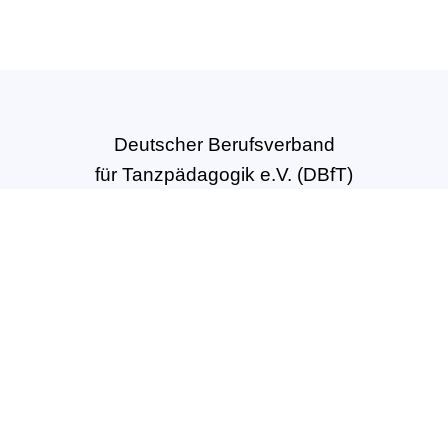
Deutscher Berufsverband
für Tanzpädagogik e.V. (DBfT)
Hansastr. 72
44137 Dortmund
Tel: +49(0)231-54502010
geschaeftsstelle@dbft.de
www.dbft.de