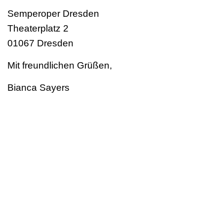
Semperoper Dresden
Theaterplatz 2
01067 Dresden
Mit freundlichen Grüßen,
Bianca Sayers
Presse- und Öffentlichkeitsarbeit
Referat Strategische
Hochschulentwicklung/Kommunikation
PALUCCA HOCHSCHULE FÜR TANZ DRESDEN
Basteiplatz 4 | 01277 Dresden | Germany
Tel. +49 (0)351 25906-90 | Fax +49 (0)351 25906-11
presse@palucca.eu
|
www.palucca.eu