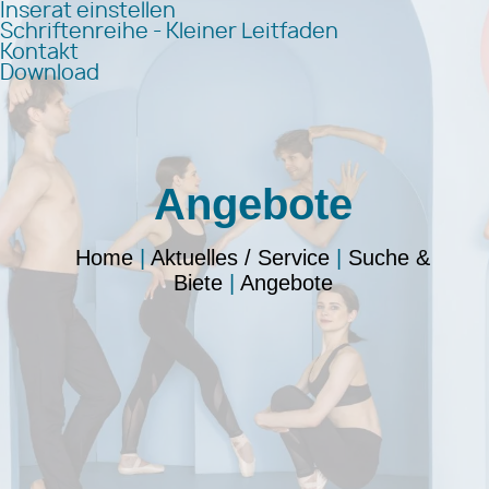
Inserat einstellen
Schriftenreihe - Kleiner Leitfaden
Kontakt
Download
Angebote
Home
|
Aktuelles / Service
|
Suche &
Biete
|
Angebote