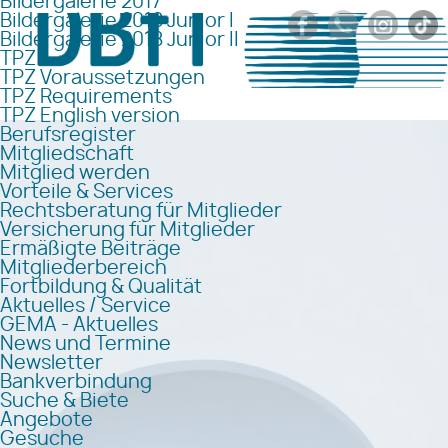
Bildergalerie 2017
Bildergalerie 2018 Junior I
Bildergalerie 2018 Junior II
TPZ
TPZ Voraussetzungen
TPZ Requirements
TPZ English version
Berufsregister
Mitgliedschaft
Mitglied werden
Vorteile & Services
Rechtsberatung für Mitglieder
Versicherung für Mitglieder
Ermäßigte Beiträge
Mitgliederbereich
Fortbildung & Qualität
Aktuelles / Service
GEMA - Aktuelles
News und Termine
Newsletter
Bankverbindung
Suche & Biete
Angebote
Gesuche