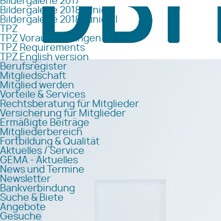
Bildergalerie 2017
Bildergalerie 2018 Junior I
Bildergalerie 2018 Junior II
TPZ
TPZ Voraussetzungen
TPZ Requirements
TPZ English version
Berufsregister
Mitgliedschaft
Mitglied werden
Vorteile & Services
Rechtsberatung für Mitglieder
Versicherung für Mitglieder
Ermäßigte Beiträge
Mitgliederbereich
Fortbildung & Qualität
Aktuelles / Service
GEMA - Aktuelles
News und Termine
Newsletter
Bankverbindung
Suche & Biete
Angebote
Gesuche