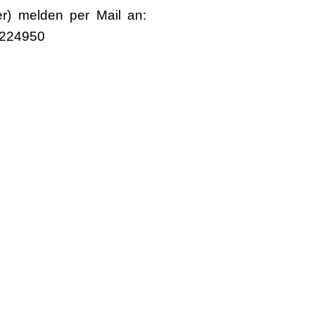
er) melden per Mail an:
5224950
Über uns
Unsere Ziele
Fort- und Weiterbildungen