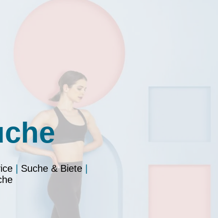
uche
ice
|
Suche & Biete
|
che