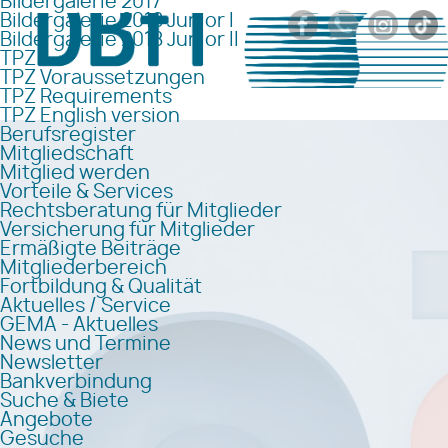
Bildergalerie 2017
Bildergalerie 2018 Junior I
Bildergalerie 2018 Junior II
TPZ
TPZ Voraussetzungen
TPZ Requirements
TPZ English version
Berufsregister
Mitgliedschaft
Mitglied werden
Vorteile & Services
Rechtsberatung für Mitglieder
Versicherung für Mitglieder
Ermäßigte Beiträge
Mitgliederbereich
Fortbildung & Qualität
Aktuelles / Service
GEMA - Aktuelles
News und Termine
Newsletter
Bankverbindung
Suche & Biete
Angebote
Gesuche