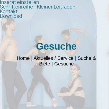
Inserat einstellen
Schriftenreihe - Kleiner Leitfaden
Kontakt
Download
Gesuche
Home
|
Aktuelles / Service
|
Suche &
Biete
|
Gesuche