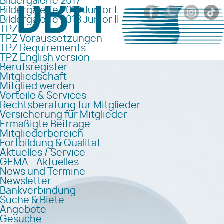
Bildergalerie 2017
Bildergalerie 2018 Junior I
Bildergalerie 2018 Junior II
TPZ
TPZ Voraussetzungen
TPZ Requirements
TPZ English version
Berufsregister
Mitgliedschaft
Mitglied werden
Vorteile & Services
Rechtsberatung für Mitglieder
Versicherung für Mitglieder
Ermäßigte Beiträge
Mitgliederbereich
Fortbildung & Qualität
Aktuelles / Service
GEMA - Aktuelles
News und Termine
Newsletter
Bankverbindung
Suche & Biete
Angebote
Gesuche