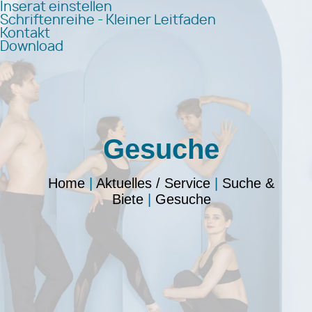
Inserat einstellen
Schriftenreihe - Kleiner Leitfaden
Kontakt
Download
Gesuche
Home
|
Aktuelles / Service
|
Suche &
Biete
|
Gesuche