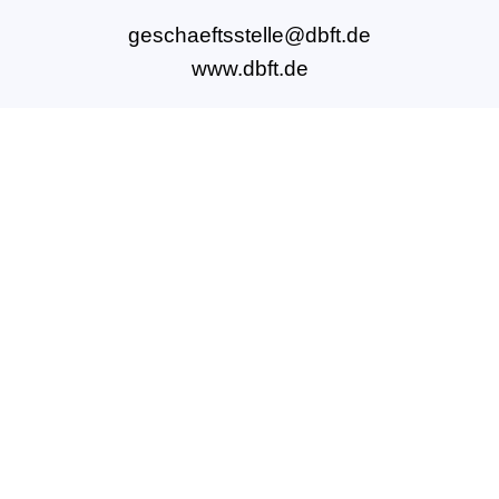
geschaeftsstelle@dbft.de
www.dbft.de
Über uns
Unsere Ziele
Fort- und Weiterbildungen
News & Projekte