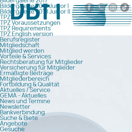
Bildergalerie 2017
Bildergalerie 2018 Junior I
Bildergalerie 2018 Junior II
TPZ
TPZ Voraussetzungen
TPZ Requirements
TPZ English version
Berufsregister
Mitgliedschaft
Mitglied werden
Vorteile & Services
Rechtsberatung für Mitglieder
Versicherung für Mitglieder
Ermäßigte Beiträge
Mitgliederbereich
Fortbildung & Qualität
Aktuelles / Service
GEMA - Aktuelles
News und Termine
Newsletter
Bankverbindung
Suche & Biete
Angebote
Gesuche