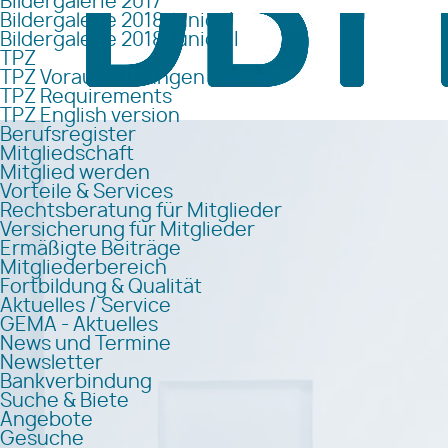
Bildergalerie 2017
Bildergalerie 2018 Junior I
Bildergalerie 2018 Junior II
TPZ
TPZ Voraussetzungen
TPZ Requirements
TPZ English version
Berufsregister
Mitgliedschaft
Mitglied werden
Vorteile & Services
Rechtsberatung für Mitglieder
Versicherung für Mitglieder
Ermäßigte Beiträge
Mitgliederbereich
Fortbildung & Qualität
Aktuelles / Service
GEMA - Aktuelles
News und Termine
Newsletter
Bankverbindung
Suche & Biete
Angebote
Gesuche