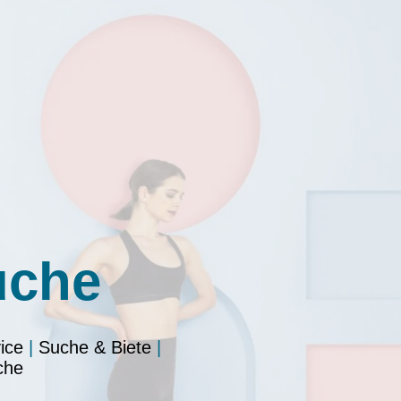
uche
ice
|
Suche & Biete
|
che