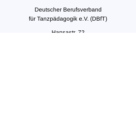
Deutscher Berufsverband
für Tanzpädagogik e.V. (DBfT)
Hansastr. 72
44137 Dortmund
Tel: +49(0)231-54502010
geschaeftsstelle@dbft.de
www.dbft.de