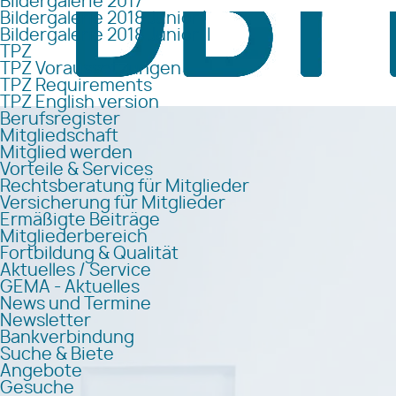
Bildergalerie 2017
Bildergalerie 2018 Junior I
Bildergalerie 2018 Junior II
TPZ
TPZ Voraussetzungen
TPZ Requirements
TPZ English version
Berufsregister
Mitgliedschaft
Mitglied werden
Vorteile & Services
Rechtsberatung für Mitglieder
Versicherung für Mitglieder
Ermäßigte Beiträge
Mitgliederbereich
Fortbildung & Qualität
Aktuelles / Service
GEMA - Aktuelles
News und Termine
Newsletter
Bankverbindung
Suche & Biete
Angebote
Gesuche