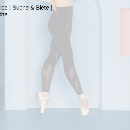
ice
|
Suche & Biete
|
che