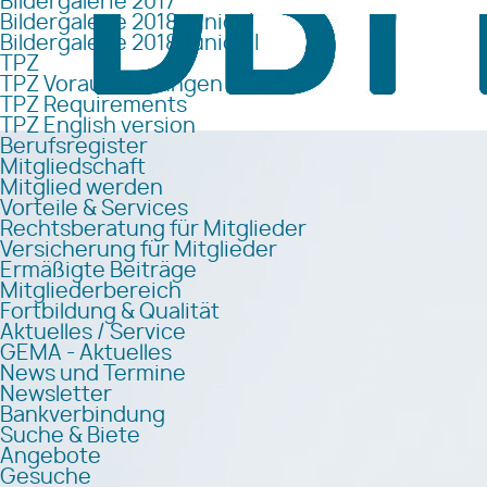
Bildergalerie 2017
Bildergalerie 2018 Junior I
Bildergalerie 2018 Junior II
TPZ
TPZ Voraussetzungen
TPZ Requirements
TPZ English version
Berufsregister
Mitgliedschaft
Mitglied werden
Vorteile & Services
Rechtsberatung für Mitglieder
Versicherung für Mitglieder
Ermäßigte Beiträge
Mitgliederbereich
Fortbildung & Qualität
Aktuelles / Service
GEMA - Aktuelles
News und Termine
Newsletter
Bankverbindung
Suche & Biete
Angebote
Gesuche