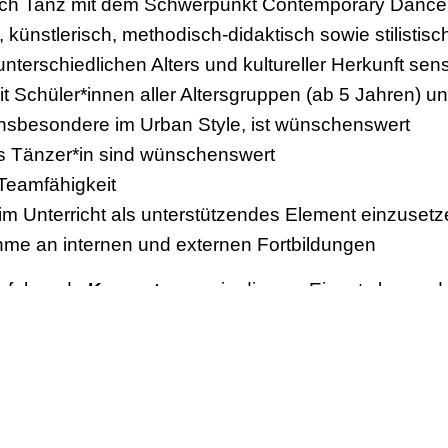
eich Tanz mit dem Schwerpunkt Contemporary Dance
künstlerisch, methodisch-didaktisch sowie stilistisch 
terschiedlichen Alters und kultureller Herkunft sens
it Schüler*innen aller Altersgruppen (ab 5 Jahren) u
 insbesondere im Urban Style, ist wünschenswert
s Tänzer*in sind wünschenswert
Teamfähigkeit
tät im Unterricht als unterstützendes Element einzuset
nahme an internen und externen Fortbildungen
s folgende
Kompetenzen
in diesem Einsatz besonde
nz: Auffassungsgabe | Selbständigkeit | Sorgfalt | Z
ntaktfähigkeit | Überzeugungskraft
Analytisches Denkvermögen | Organisationsvermög
den Sie sich gerne an: