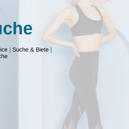
uche
ice
|
Suche & Biete
|
che