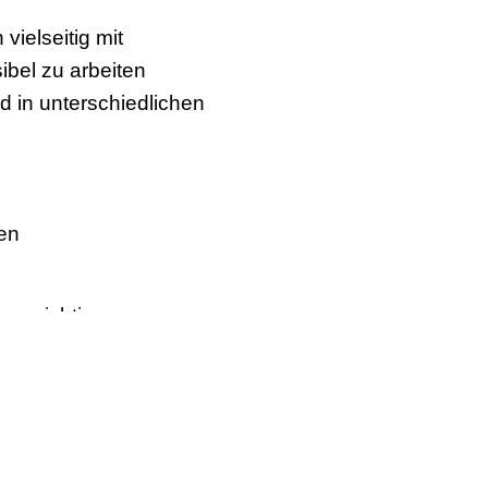
vielseitig mit
ibel zu arbeiten
nd in unterschiedlichen
zen
rs wichtig:
uverlässigkeit
en | Planungsvermögen