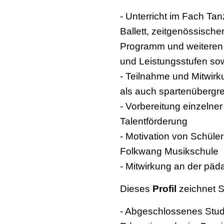
- Unterricht im Fach Ta
Ballett, zeitgenössische
Programm und weiteren K
und Leistungsstufen so
- Teilnahme und Mitwir
als auch spartenübergr
- Vorbereitung einzelne
Talentförderung
- Motivation von Schüle
Folkwang Musikschule
- Mitwirkung an der pä
Dieses
Profil
zeichnet S
- Abgeschlossenes Stud