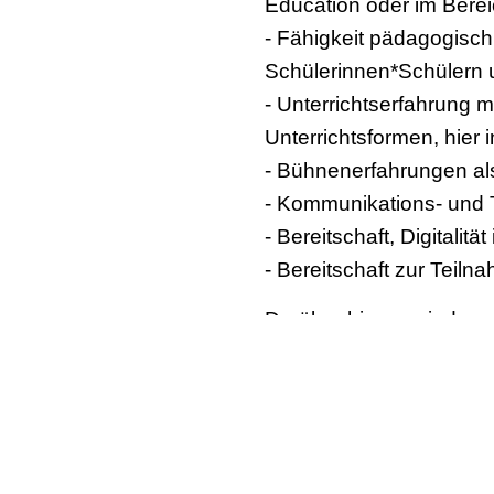
Education oder im Ber
- Fähigkeit pädagogisch, 
Schülerinnen*Schülern un
- Unterrichtserfahrung m
Unterrichtsformen, hier
- Bühnenerfahrungen al
- Kommunikations- und 
- Bereitschaft, Digitali
- Bereitschaft zur Teil
Darüber hinaus sind un
- Persönlichkeitskompete
- Soziale Kompetenz: Ko
- Methodenkompetenz: 
Zum Aufgabeninhalt wen