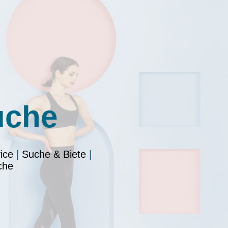
uche
ice
|
Suche & Biete
|
che