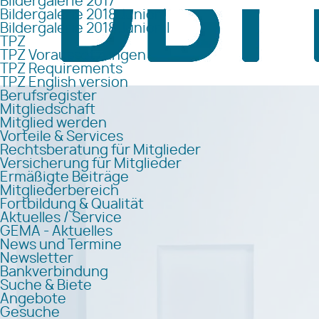
Bildergalerie 2017
Bildergalerie 2018 Junior I
Bildergalerie 2018 Junior II
TPZ
TPZ Voraussetzungen
TPZ Requirements
TPZ English version
Berufsregister
Mitgliedschaft
Mitglied werden
Vorteile & Services
Rechtsberatung für Mitglieder
Versicherung für Mitglieder
Ermäßigte Beiträge
Mitgliederbereich
Fortbildung & Qualität
Aktuelles / Service
GEMA - Aktuelles
News und Termine
Newsletter
Bankverbindung
Suche & Biete
Angebote
Gesuche