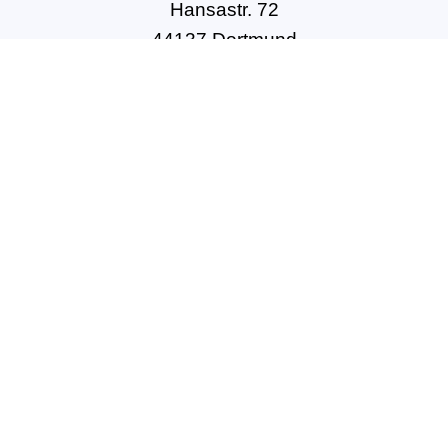
Hansastr. 72
44137 Dortmund
Tel: +49(0)231-54502010
geschaeftsstelle@dbft.de
www.dbft.de
Über uns