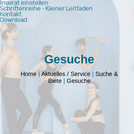
Inserat einstellen
Schriftenreihe - Kleiner Leitfaden
Kontakt
Download
Gesuche
Home
|
Aktuelles / Service
|
Suche &
Biete
|
Gesuche