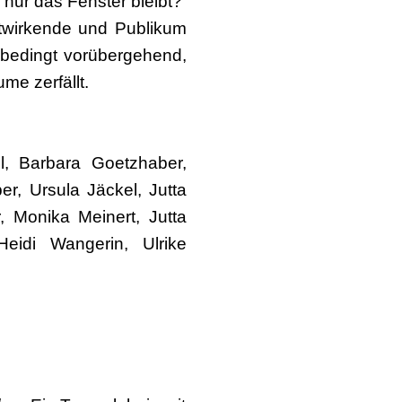
nur das Fenster bleibt?
itwirkende und Publikum
nsbedingt vorübergehend,
me zerfällt.
, Barbara Goetzhaber,
r, Ursula Jäckel, Jutta
r, Monika Meinert, Jutta
eidi Wangerin, Ulrike