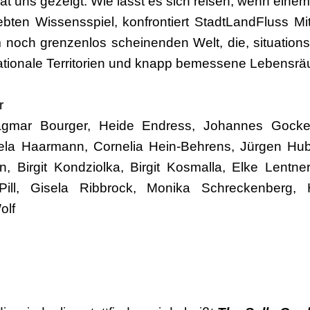
 uns gezeigt: Wie lässt es sich reisen, wenn einem 
bten Wissensspiel, konfrontiert StadtLandFluss M
m noch grenzenlos scheinenden Welt, die, situatio
 nationale Territorien und knapp bemessene Lebensräu
r
agmar Bourger, Heide Endress, Johannes Gockel
ela Haarmann, Cornelia Hein-Behrens, Jürgen Hube
, Birgit Kondziolka, Birgit Kosmalla, Elke Lentne
ill, Gisela Ribbrock, Monika Schreckenberg, H
olf