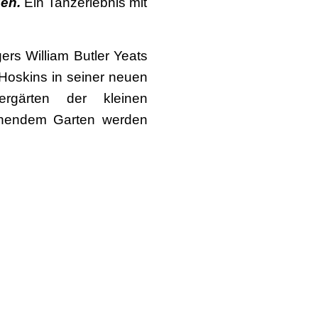
den.
Ein Tanzerlebnis mit
ers William Butler Yeats
oskins in seiner neuen
ergärten der kleinen
lühendem Garten werden
g an eine romantische