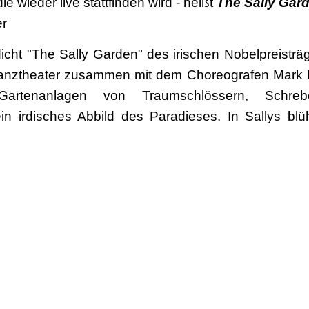
e wieder live stattfinden wird - heißt
The Sally Gar
er
dicht "The Sally Garden" des irischen Nobelpreisträg
tanztheater zusammen mit dem Choreografen Mark H
Gartenanlagen von Traumschlössern, Schreb
n irdisches Abbild des Paradieses. In Sallys b
sekten ebenso wenig fehlen wie die Erinnerun
 statt im
und