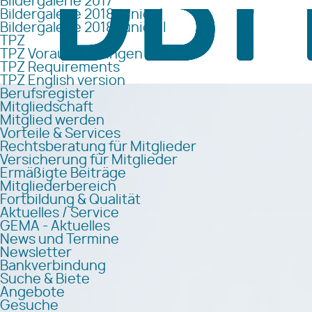
Bildergalerie 2017
Bildergalerie 2018 Junior I
Bildergalerie 2018 Junior II
TPZ
TPZ Voraussetzungen
TPZ Requirements
TPZ English version
Berufsregister
Mitgliedschaft
Mitglied werden
Vorteile & Services
Rechtsberatung für Mitglieder
Versicherung für Mitglieder
Ermäßigte Beiträge
Mitgliederbereich
Fortbildung & Qualität
Aktuelles / Service
GEMA - Aktuelles
News und Termine
Newsletter
Bankverbindung
Suche & Biete
Angebote
Gesuche