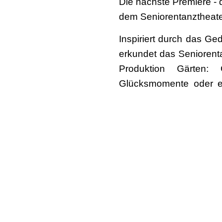
Die nächste Premiere - di
dem Seniorentanztheat
Inspiriert durch das Ge
erkundet das Senioren
Produktion Gärten: 
Glücksmomente oder ei
Blumen, Bäume und In
Liebesgeschichte.
Die Vorstellungen finden
Schauspielhaus Dortm
44137 Dortmund
Hiltropwall 15
Termine